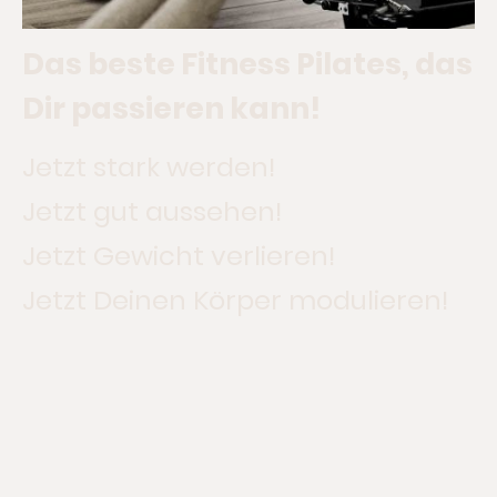
Das beste Fitness Pilates, das
Dir passieren kann!
Jetzt stark werden!
Jetzt gut aussehen!
Jetzt Gewicht verlieren!
Jetzt Deinen Körper modulieren!