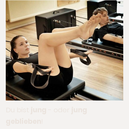
Du bist
jung
- oder
jung
geblieben
!