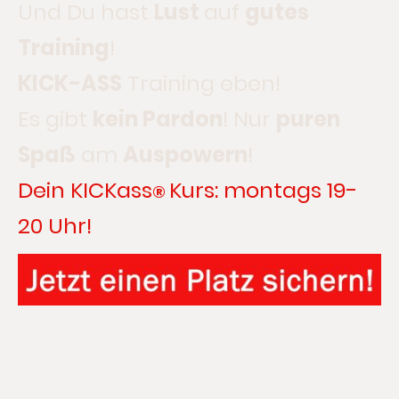
Und Du hast
Lust
auf
gutes
Training
!
KICK-ASS
Training eben!
Es gibt
kein Pardon
! Nur
puren
Spaß
am
Auspowern
!
Dein KICKass
Kurs: montags 19-
®
20 Uhr!